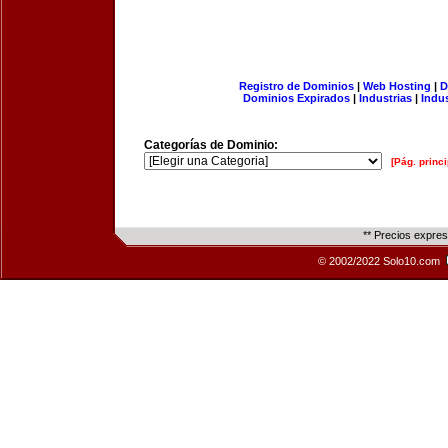
Registro de Dominios
|
Web Hosting
|
D
Dominios Expirados
|
Industrias
|
Indu
Categorías de Dominio:
[Pág. princi
** Precios expre
© 2002/2022 Solo10.com