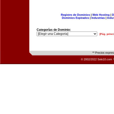
Registro de Dominios
|
Web Hosting
|
D
Dominios Expirados
|
Industrias
|
Indu
Categorías de Dominio:
[Pág. princi
** Precios expre
© 2002/2022 Solo10.com