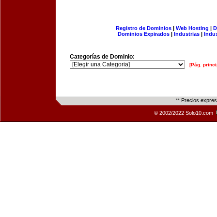
Registro de Dominios
|
Web Hosting
|
D
Dominios Expirados
|
Industrias
|
Indu
Categorías de Dominio:
[Pág. princi
** Precios expre
© 2002/2022 Solo10.com