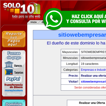
sitiowebempresar
El dueño de este dominio lo ha
Mayusculas:
SITIOWEBEMPRES
Minusculas:
sitiowebempresaria
Longitud:
19 caracteres
Categorias:
Empresas e Industr
Precio:
Realizar una oferta
Visitar!
sitiowebempresari
Serán consideradas ofer
Realizar una Oferta