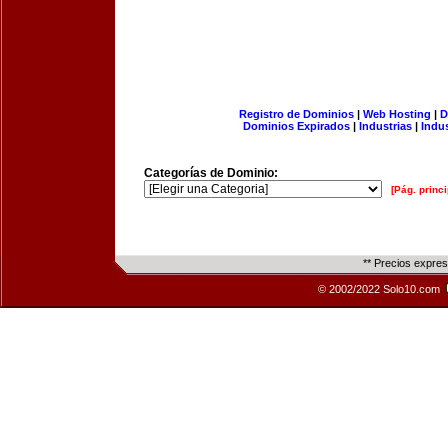
Registro de Dominios
|
Web Hosting
|
D
Dominios Expirados
|
Industrias
|
Indu
Categorías de Dominio:
[Pág. princi
** Precios expre
© 2002/2022 Solo10.com