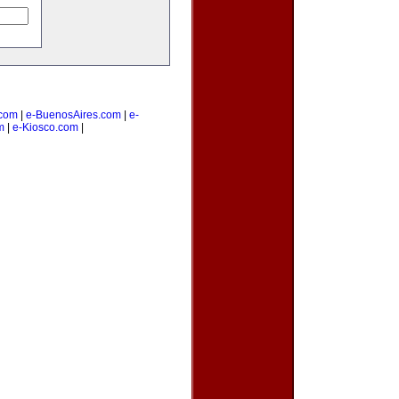
com
|
e-BuenosAires.com
|
e-
m
|
e-Kiosco.com
|