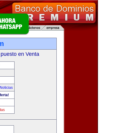
m
 puesto en Venta
M
Noticias
ferta!
tas