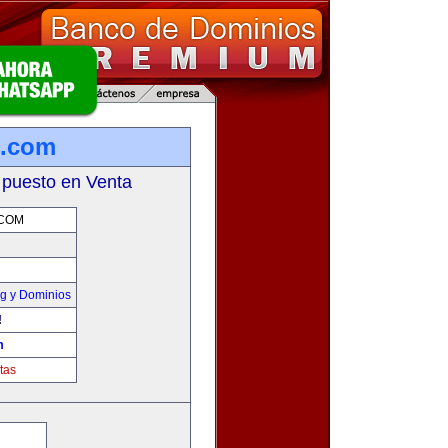
b.com
 puesto en Venta
.COM
g y Dominios
!
m
tas