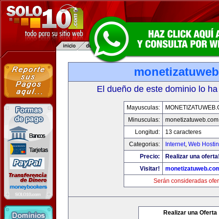
monetizatuwe
El dueño de este dominio lo ha
Mayusculas:
MONETIZATUWEB
Minusculas:
monetizatuweb.com
Longitud:
13 caracteres
Categorias:
Internet
,
Web Hostin
Precio:
Realizar una oferta
Visitar!
monetizatuweb.co
Serán consideradas ofer
Realizar una Oferta