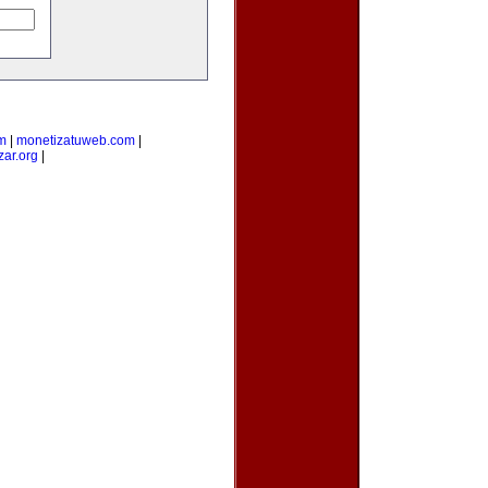
m
|
monetizatuweb.com
|
zar.org
|