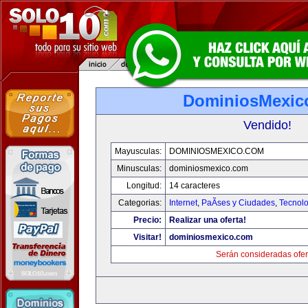
DominiosMexic
Vendido!
Mayusculas:
DOMINIOSMEXICO.COM
Minusculas:
dominiosmexico.com
Longitud:
14 caracteres
Categorias:
Internet
,
PaÃ­ses y Ciudades
,
Tecnolo
Precio:
Realizar una oferta!
Visitar!
dominiosmexico.com
Serán consideradas ofer