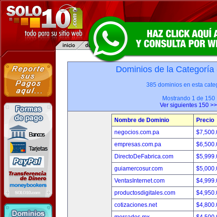
Dominios de la Categoría
385 dominios en esta categ
Mostrando 1 de 150
Ver siguientes 150 >>
Nombre de Dominio
Precio
negocios.com.pa
$7,500
empresas.com.pa
$6,500
DirectoDeFabrica.com
$5,999
guiamercosur.com
$5,000
VentasInternet.com
$4,999
productosdigitales.com
$4,950
cotizaciones.net
$4,800