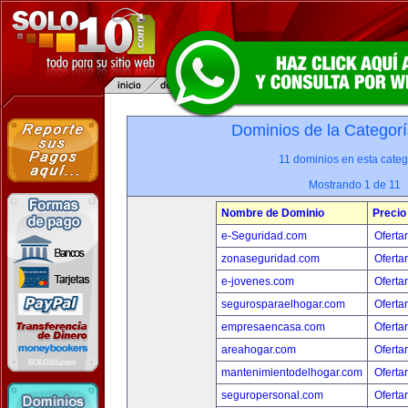
Dominios de la Categorí
11 dominios en esta categ
Mostrando 1 de 11
Nombre de Dominio
Precio
e-Seguridad.com
Oferta
zonaseguridad.com
Oferta
e-jovenes.com
Oferta
segurosparaelhogar.com
Oferta
empresaencasa.com
Oferta
areahogar.com
Oferta
mantenimientodelhogar.com
Oferta
seguropersonal.com
Oferta