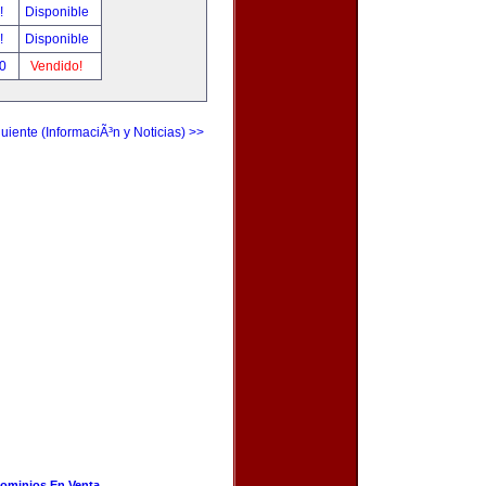
r!
Disponible
r!
Disponible
00
Vendido!
uiente (InformaciÃ³n y Noticias) >>
ominios En Venta