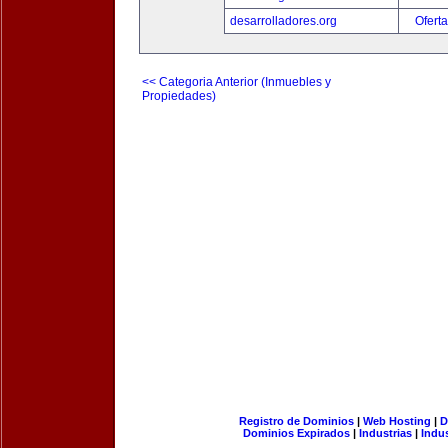
desarrolladores.org
Oferta
<< Categoria Anterior (Inmuebles y
Propiedades)
Registro de Dominios
|
Web Hosting
|
D
Dominios Expirados
|
Industrias
|
Indu