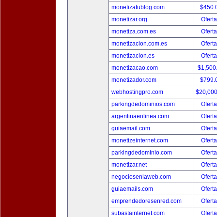
monetizatublog.com
$450.
monetizar.org
Oferta
monetiza.com.es
Oferta
monetizacion.com.es
Oferta
monetizacion.es
Oferta
monetizacao.com
$1,500
monetizador.com
$799.
webhostingpro.com
$20,00
parkingdedominios.com
Oferta
argentinaenlinea.com
Oferta
guiaemail.com
Oferta
monetizeinternet.com
Oferta
parkingdedominio.com
Oferta
monetizar.net
Oferta
negociosenlaweb.com
Oferta
guiaemails.com
Oferta
emprendedoresenred.com
Oferta
subastainternet.com
Oferta