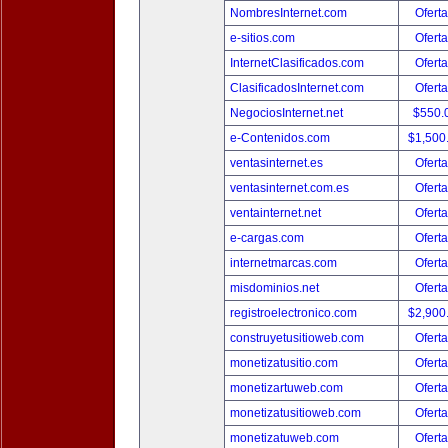
NombresInternet.com
Oferta
e-sitios.com
Oferta
InternetClasificados.com
Oferta
ClasificadosInternet.com
Oferta
NegociosInternet.net
$550.
e-Contenidos.com
$1,500
ventasinternet.es
Oferta
ventasinternet.com.es
Oferta
ventainternet.net
Oferta
e-cargas.com
Oferta
internetmarcas.com
Oferta
misdominios.net
Oferta
registroelectronico.com
$2,900
construyetusitioweb.com
Oferta
monetizatusitio.com
Oferta
monetizartuweb.com
Oferta
monetizatusitioweb.com
Oferta
monetizatuweb.com
Oferta