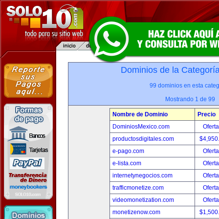
Dominios de la Categorí
99 dominios en esta categ
Mostrando 1 de 99
Nombre de Dominio
Precio
DominiosMexico.com
Oferta
productosdigitales.com
$4,950
e-pago.com
Oferta
e-lista.com
Oferta
internetynegocios.com
Oferta
trafficmonetize.com
Oferta
videomonetization.com
Oferta
monetizenow.com
$1,500